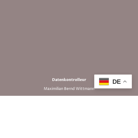
Datenkontrolleur
DE
Maximilian Bernd Wittmann
LivBiz
Hauptstraße 18, 86477 Adelsried
Gesammelte personenbezogene Daten
Wenn Sie unsere Website besuchen, können folgende